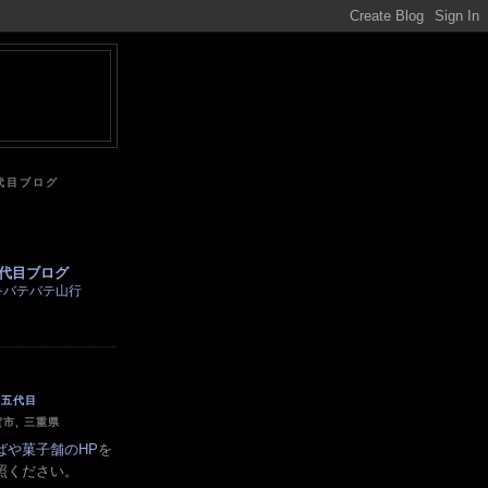
代目ブログ
代目ブログ
をバテバテ山行
五代目
市, 三重県
ばや菓子舗のHP
を
照ください。