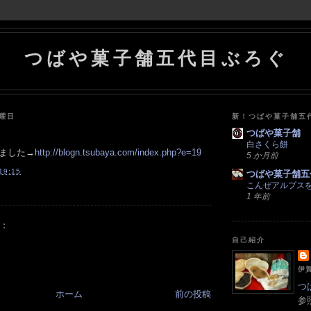
つばや菓子舗五代目ぶろぐ
金曜日
新！つばや菓子舗五
つばや菓子舗
白さくら餅
ました→
http://blogn.tsubaya.com/index.php?e=19
5 か月前
19:15
つばや菓子舗五
こんぜアルプス
1 年前
:
自己紹介
伊賀
つ
ホーム
前の投稿
参