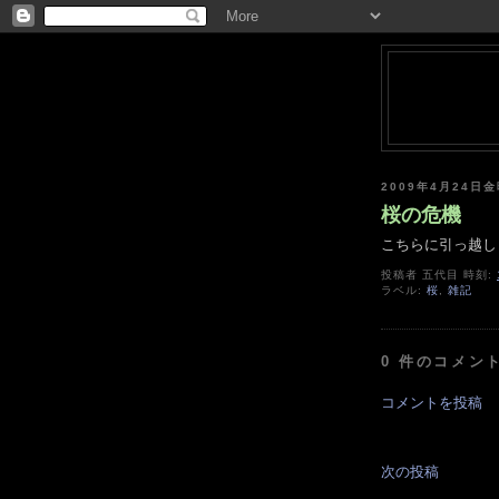
2009年4月24日
桜の危機
こちらに引っ越し
投稿者
五代目
時刻:
ラベル:
桜
,
雑記
0 件のコメント
コメントを投稿
次の投稿